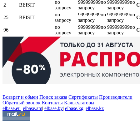
по
999999999
по
999999999
по
2
BEISIT
С
запросу
запросу
запросу
по
999999999
по
999999999
по
25
BEISIT
С
запросу
запросу
запросу
по
999999999
по
999999999
по
96
С
запросу
запросу
запросу
Возврат и обмен
Поиск заказа
Сертификаты
Производители
Обратный звонок
Контакты
Калькуляторы
elbase.eu
|
elbase.am
|
elbase.by
|
elbase.kg
|
elbase.kz