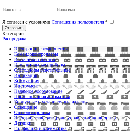
Я согласен с условиями
Соглашения пользователя
*
Отправить
Категории
Распродажа
Электронные компоненты
Командоконтроллеры
Источники питания
Измерительные приборы
Светодиоды осветительные
Индикация
Коммутация
Инструмент
Паяльное оборудование
Промышленная автоматика
Корпусные и установочные изделия
Освещение
Оптоэлектроника
Электричество, контроль, управление мощностью
Датчики
Гидравлика и пневматика