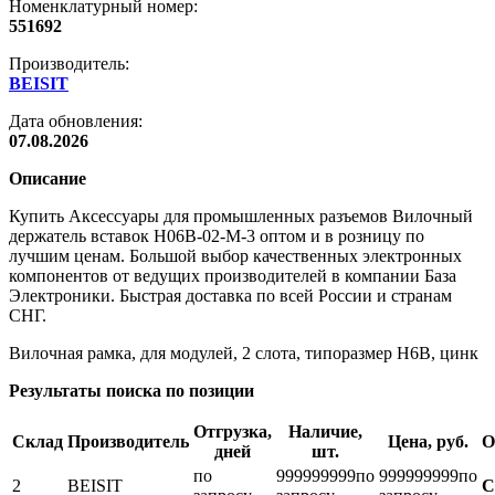
Номенклатурный номер:
551692
Производитель:
BEISIT
Дата обновления:
07.08.2026
Описание
Купить Аксессуары для промышленных разъемов Вилочный
держатель вставок H06B-02-M-3 оптом и в розницу по
лучшим ценам. Большой выбор качественных электронных
компонентов от ведущих производителей в компании База
Электроники. Быстрая доставка по всей России и странам
СНГ.
Вилочная рамка, для модулей, 2 слота, типоразмер H6B, цинк
Результаты поиска по позиции
Отгрузка,
Наличие,
Склад
Производитель
Цена, руб.
О
дней
шт.
по
999999999
по
999999999
по
2
BEISIT
С