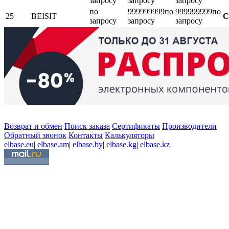
запросу
запросу
запросу
по
999999999
по
999999999
по
25
BEISIT
С
запросу
запросу
запросу
Возврат и обмен
Поиск заказа
Сертификаты
Производители
Обратный звонок
Контакты
Калькуляторы
elbase.eu
|
elbase.am
|
elbase.by
|
elbase.kg
|
elbase.kz