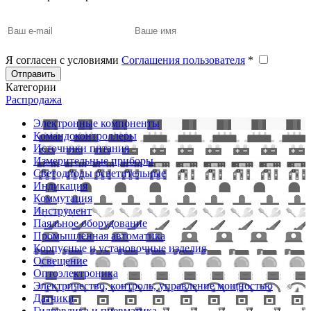
Я согласен с условиями
Соглашения пользователя
*
Отправить
Категории
Распродажа
Электронные компоненты
Командоконтроллеры
Источники питания
Измерительные приборы
Светодиоды осветительные
Индикация
Коммутация
Инструмент
Паяльное оборудование
Промышленная автоматика
Корпусные и установочные изделия
Освещение
Оптоэлектроника
Электричество, контроль, управление мощностью
Датчики
Гидравлика и пневматика