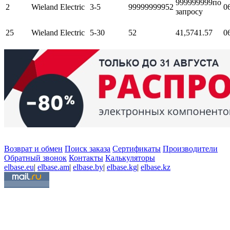
999999999
по
2
Wieland Electric
3-5
999999999
52
0
запросу
25
Wieland Electric
5-30
52
41,57
41.57
0
Возврат и обмен
Поиск заказа
Сертификаты
Производители
Обратный звонок
Контакты
Калькуляторы
elbase.eu
|
elbase.am
|
elbase.by
|
elbase.kg
|
elbase.kz