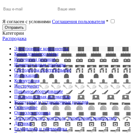
Я согласен с условиями
Соглашения пользователя
*
Отправить
Категории
Распродажа
Электронные компоненты
Командоконтроллеры
Источники питания
Измерительные приборы
Светодиоды осветительные
Индикация
Коммутация
Инструмент
Паяльное оборудование
Промышленная автоматика
Корпусные и установочные изделия
Освещение
Оптоэлектроника
Электричество, контроль, управление мощностью
Датчики
Гидравлика и пневматика