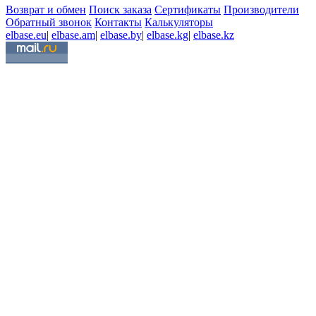
Возврат и обмен
Поиск заказа
Сертификаты
Производители
Обратный звонок
Контакты
Калькуляторы
elbase.eu
|
elbase.am
|
elbase.by
|
elbase.kg
|
elbase.kz