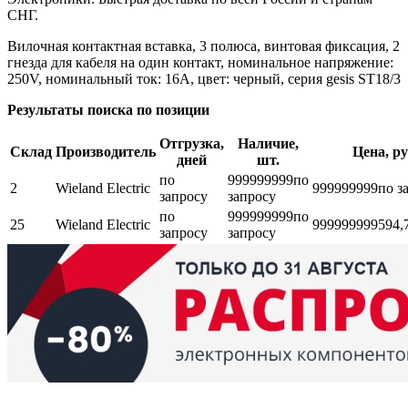
СНГ.
Вилочная контактная вставка, 3 полюса, винтовая фиксация, 2
гнезда для кабеля на один контакт, номинальное напряжение:
250V, номинальный ток: 16A, цвет: черный, серия gesis ST18/3
Результаты поиска по позиции
Отгрузка,
Наличие,
Склад
Производитель
Цена, ру
дней
шт.
по
999999999
по
2
Wieland Electric
999999999
по з
запросу
запросу
по
999999999
по
25
Wieland Electric
999999999
594,
запросу
запросу