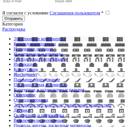
Я согласен с условиями
Соглашения пользователя
*
Отправить
Категории
Распродажа
Электронные компоненты
Командоконтроллеры
Источники питания
Измерительные приборы
Светодиоды осветительные
Индикация
Коммутация
Инструмент
Паяльное оборудование
Промышленная автоматика
Корпусные и установочные изделия
Освещение
Оптоэлектроника
Электричество, контроль, управление мощностью
Датчики
Гидравлика и пневматика
Выключатели кнопочные
Провода, шнуры, расходные материалы