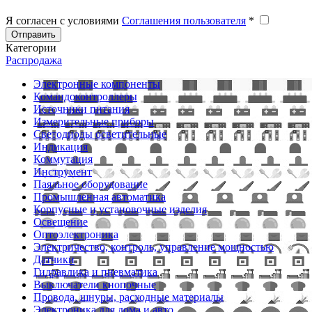
Я согласен с условиями
Соглашения пользователя
*
Отправить
Категории
Распродажа
Электронные компоненты
Командоконтроллеры
Источники питания
Измерительные приборы
Светодиоды осветительные
Индикация
Коммутация
Инструмент
Паяльное оборудование
Промышленная автоматика
Корпусные и установочные изделия
Освещение
Оптоэлектроника
Электричество, контроль, управление мощностью
Датчики
Гидравлика и пневматика
Выключатели кнопочные
Провода, шнуры, расходные материалы
Электроника для дома и авто