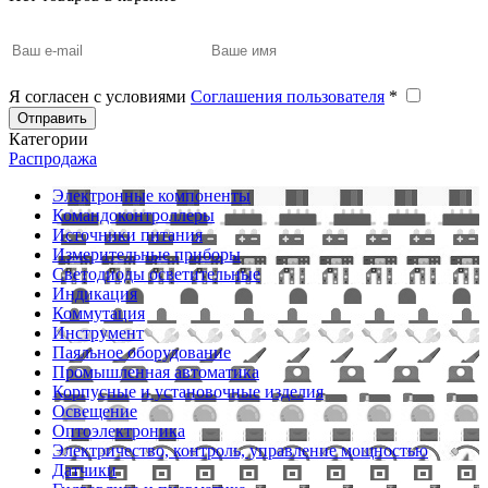
Я согласен с условиями
Соглашения пользователя
*
Отправить
Категории
Распродажа
Электронные компоненты
Командоконтроллеры
Источники питания
Измерительные приборы
Светодиоды осветительные
Индикация
Коммутация
Инструмент
Паяльное оборудование
Промышленная автоматика
Корпусные и установочные изделия
Освещение
Оптоэлектроника
Электричество, контроль, управление мощностью
Датчики