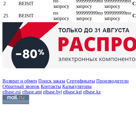
по
999999999
по
999999999
по
2
BEISIT
С
запросу
запросу
запросу
по
999999999
по
999999999
по
25
BEISIT
С
запросу
запросу
запросу
Возврат и обмен
Поиск заказа
Сертификаты
Производители
Обратный звонок
Контакты
Калькуляторы
elbase.eu
|
elbase.am
|
elbase.by
|
elbase.kg
|
elbase.kz