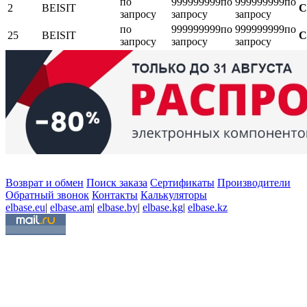
по
999999999
по
999999999
по
2
BEISIT
С
запросу
запросу
запросу
по
999999999
по
999999999
по
25
BEISIT
С
запросу
запросу
запросу
Возврат и обмен
Поиск заказа
Сертификаты
Производители
Обратный звонок
Контакты
Калькуляторы
elbase.eu
|
elbase.am
|
elbase.by
|
elbase.kg
|
elbase.kz