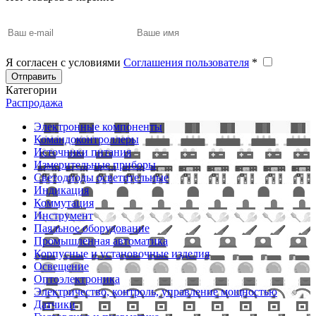
Я согласен с условиями
Соглашения пользователя
*
Отправить
Категории
Распродажа
Электронные компоненты
Командоконтроллеры
Источники питания
Измерительные приборы
Светодиоды осветительные
Индикация
Коммутация
Инструмент
Паяльное оборудование
Промышленная автоматика
Корпусные и установочные изделия
Освещение
Оптоэлектроника
Электричество, контроль, управление мощностью
Датчики