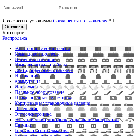
Я согласен с условиями
Соглашения пользователя
*
Отправить
Категории
Распродажа
Электронные компоненты
Командоконтроллеры
Источники питания
Измерительные приборы
Светодиоды осветительные
Индикация
Коммутация
Инструмент
Паяльное оборудование
Промышленная автоматика
Корпусные и установочные изделия
Освещение
Оптоэлектроника
Электричество, контроль, управление мощностью
Датчики
Гидравлика и пневматика
Выключатели кнопочные