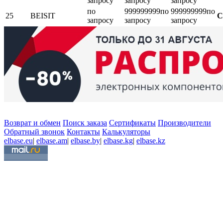
запросу
запросу
запросу
по
999999999
по
999999999
по
25
BEISIT
С
запросу
запросу
запросу
Возврат и обмен
Поиск заказа
Сертификаты
Производители
Обратный звонок
Контакты
Калькуляторы
elbase.eu
|
elbase.am
|
elbase.by
|
elbase.kg
|
elbase.kz