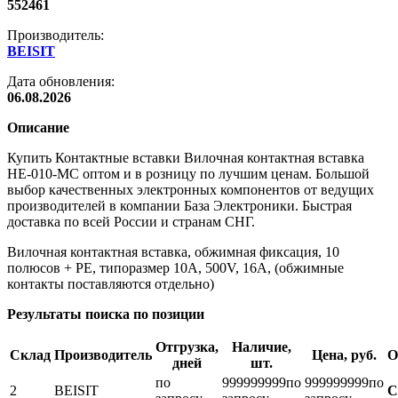
552461
Производитель:
BEISIT
Дата обновления:
06.08.2026
Описание
Купить Контактные вставки Вилочная контактная вставка
HE-010-MC оптом и в розницу по лучшим ценам. Большой
выбор качественных электронных компонентов от ведущих
производителей в компании База Электроники. Быстрая
доставка по всей России и странам СНГ.
Вилочная контактная вставка, обжимная фиксация, 10
полюсов + PE, типоразмер 10A, 500V, 16A, (обжимные
контакты поставляются отдельно)
Результаты поиска по позиции
Отгрузка,
Наличие,
Склад
Производитель
Цена, руб.
О
дней
шт.
по
999999999
по
999999999
по
2
BEISIT
С