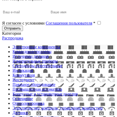
Я согласен с условиями
Соглашения пользователя
*
Отправить
Категории
Распродажа
Электронные компоненты
Командоконтроллеры
Источники питания
Измерительные приборы
Светодиоды осветительные
Индикация
Коммутация
Инструмент
Паяльное оборудование
Промышленная автоматика
Корпусные и установочные изделия
Освещение
Оптоэлектроника
Электричество, контроль, управление мощностью
Датчики