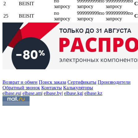
по
999999999
по
999999999
по
2
BEISIT
С
запросу
запросу
запросу
по
999999999
по
999999999
по
25
BEISIT
С
запросу
запросу
запросу
Возврат и обмен
Поиск заказа
Сертификаты
Производители
Обратный звонок
Контакты
Калькуляторы
elbase.eu
|
elbase.am
|
elbase.by
|
elbase.kg
|
elbase.kz