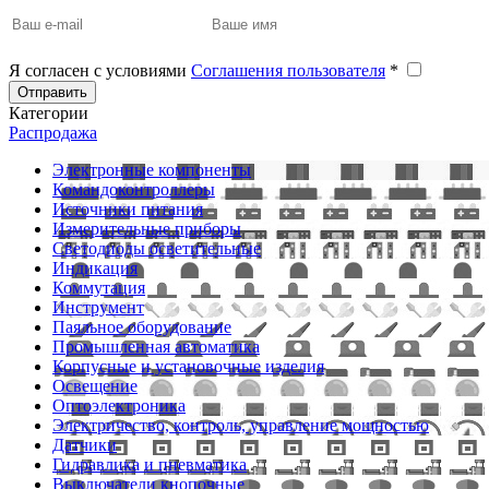
Я согласен с условиями
Соглашения пользователя
*
Отправить
Категории
Распродажа
Электронные компоненты
Командоконтроллеры
Источники питания
Измерительные приборы
Светодиоды осветительные
Индикация
Коммутация
Инструмент
Паяльное оборудование
Промышленная автоматика
Корпусные и установочные изделия
Освещение
Оптоэлектроника
Электричество, контроль, управление мощностью
Датчики
Гидравлика и пневматика
Выключатели кнопочные