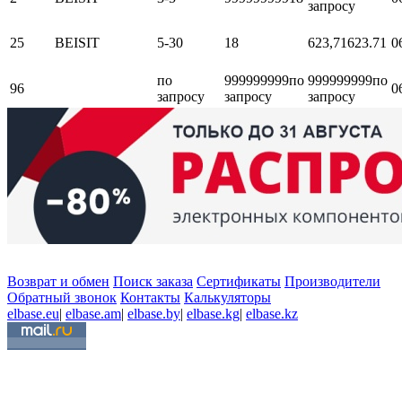
запросу
25
BEISIT
5-30
18
623,71
623.71
0
по
999999999
по
999999999
по
96
0
запросу
запросу
запросу
Возврат и обмен
Поиск заказа
Сертификаты
Производители
Обратный звонок
Контакты
Калькуляторы
elbase.eu
|
elbase.am
|
elbase.by
|
elbase.kg
|
elbase.kz