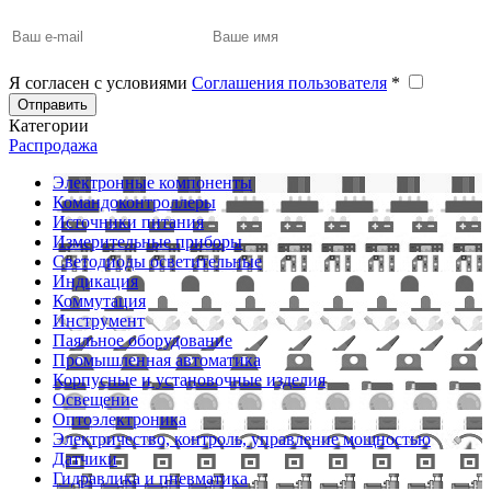
Я согласен с условиями
Соглашения пользователя
*
Отправить
Категории
Распродажа
Электронные компоненты
Командоконтроллеры
Источники питания
Измерительные приборы
Светодиоды осветительные
Индикация
Коммутация
Инструмент
Паяльное оборудование
Промышленная автоматика
Корпусные и установочные изделия
Освещение
Оптоэлектроника
Электричество, контроль, управление мощностью
Датчики
Гидравлика и пневматика