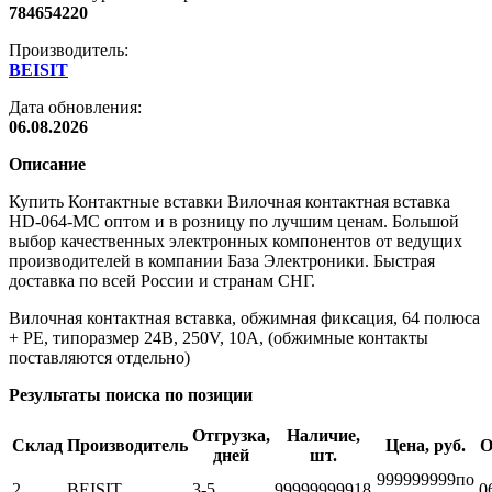
784654220
Производитель:
BEISIT
Дата обновления:
06.08.2026
Описание
Купить Контактные вставки Вилочная контактная вставка
HD-064-MC оптом и в розницу по лучшим ценам. Большой
выбор качественных электронных компонентов от ведущих
производителей в компании База Электроники. Быстрая
доставка по всей России и странам СНГ.
Вилочная контактная вставка, обжимная фиксация, 64 полюса
+ PE, типоразмер 24B, 250V, 10A, (обжимные контакты
поставляются отдельно)
Результаты поиска по позиции
Отгрузка,
Наличие,
Склад
Производитель
Цена, руб.
О
дней
шт.
999999999
по
2
BEISIT
3-5
999999999
18
0