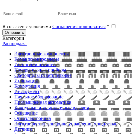
Я согласен с условиями
Соглашения пользователя
*
Отправить
Категории
Распродажа
Электронные компоненты
Командоконтроллеры
Источники питания
Измерительные приборы
Светодиоды осветительные
Индикация
Коммутация
Инструмент
Паяльное оборудование
Промышленная автоматика
Корпусные и установочные изделия
Освещение
Оптоэлектроника
Электричество, контроль, управление мощностью
Датчики