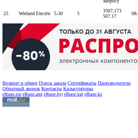
запросу
3507,17
3
25
Wieland Electric
5-30
5
08
507.17
Возврат и обмен
Поиск заказа
Сертификаты
Производители
Обратный звонок
Контакты
Калькуляторы
elbase.eu
|
elbase.am
|
elbase.by
|
elbase.kg
|
elbase.kz