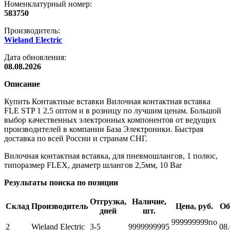
Номенклатурный номер:
583750
Производитель:
Wieland Electric
Дата обновления:
08.08.2026
Описание
Купить Контактные вставки Вилочная контактная вставка
FLE STP 1 2.5 оптом и в розницу по лучшим ценам. Большой
выбор качественных электронных компонентов от ведущих
производителей в компании База Электроники. Быстрая
доставка по всей России и странам СНГ.
Вилочная контактная вставка, для пневмошлангов, 1 полюс,
типоразмер FLEX, диаметр шлангов 2,5мм, 10 Bar
Результаты поиска по позиции
Отгрузка,
Наличие,
Склад
Производитель
Цена, руб.
Об
дней
шт.
999999999
по
2
Wieland Electric
3-5
999999999
5
08