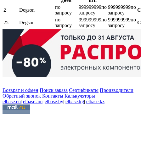
дней
шт.
по
999999999
по
999999999
по
2
Degson
С
запросу
запросу
запросу
по
999999999
по
999999999
по
25
Degson
С
запросу
запросу
запросу
Возврат и обмен
Поиск заказа
Сертификаты
Производители
Обратный звонок
Контакты
Калькуляторы
elbase.eu
|
elbase.am
|
elbase.by
|
elbase.kg
|
elbase.kz