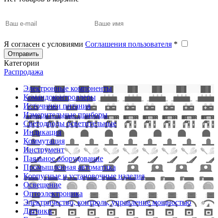
Я согласен с условиями
Соглашения пользователя
*
Отправить
Категории
Распродажа
Электронные компоненты
Командоконтроллеры
Источники питания
Измерительные приборы
Светодиоды осветительные
Индикация
Коммутация
Инструмент
Паяльное оборудование
Промышленная автоматика
Корпусные и установочные изделия
Освещение
Оптоэлектроника
Электричество, контроль, управление мощностью
Датчики