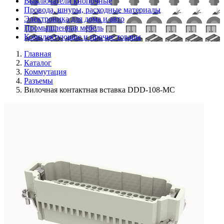
Выключатели кнопочные
Провода, шнуры, расходные материалы
Электроника для дома и авто
Промышленная мебель
Комплектующие и прочие товары
Главная
Каталог
Коммутация
Разъемы
Вилочная контактная вставка DDD-108-MC