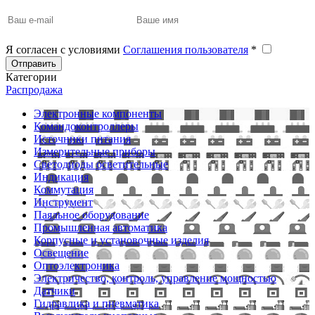
Я согласен с условиями
Соглашения пользователя
*
Отправить
Категории
Распродажа
Электронные компоненты
Командоконтроллеры
Источники питания
Измерительные приборы
Светодиоды осветительные
Индикация
Коммутация
Инструмент
Паяльное оборудование
Промышленная автоматика
Корпусные и установочные изделия
Освещение
Оптоэлектроника
Электричество, контроль, управление мощностью
Датчики
Гидравлика и пневматика