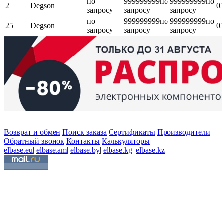
по
999999999
по
999999999
по
2
Degson
0
запросу
запросу
запросу
по
999999999
по
999999999
по
25
Degson
0
запросу
запросу
запросу
Возврат и обмен
Поиск заказа
Сертификаты
Производители
Обратный звонок
Контакты
Калькуляторы
elbase.eu
|
elbase.am
|
elbase.by
|
elbase.kg
|
elbase.kz