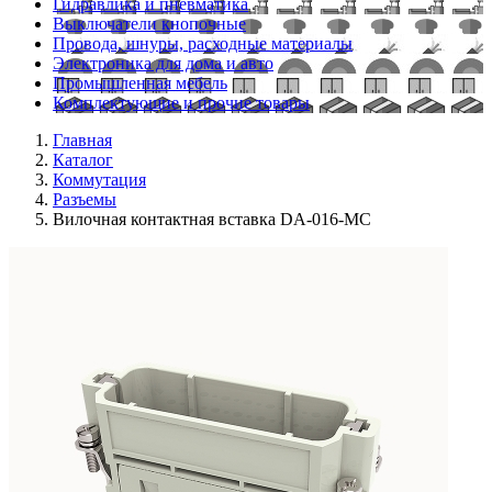
Гидравлика и пневматика
Выключатели кнопочные
Провода, шнуры, расходные материалы
Электроника для дома и авто
Промышленная мебель
Комплектующие и прочие товары
Главная
Каталог
Коммутация
Разъемы
Вилочная контактная вставка DA-016-MC