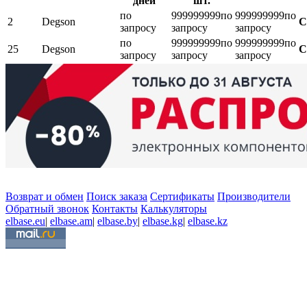
дней
шт.
по
999999999
по
999999999
по
2
Degson
С
запросу
запросу
запросу
по
999999999
по
999999999
по
25
Degson
С
запросу
запросу
запросу
Возврат и обмен
Поиск заказа
Сертификаты
Производители
Обратный звонок
Контакты
Калькуляторы
elbase.eu
|
elbase.am
|
elbase.by
|
elbase.kg
|
elbase.kz