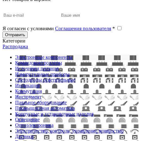
Я согласен с условиями
Соглашения пользователя
*
Отправить
Категории
Распродажа
Электронные компоненты
Командоконтроллеры
Источники питания
Измерительные приборы
Светодиоды осветительные
Индикация
Коммутация
Инструмент
Паяльное оборудование
Промышленная автоматика
Корпусные и установочные изделия
Освещение
Оптоэлектроника
Электричество, контроль, управление мощностью
Датчики