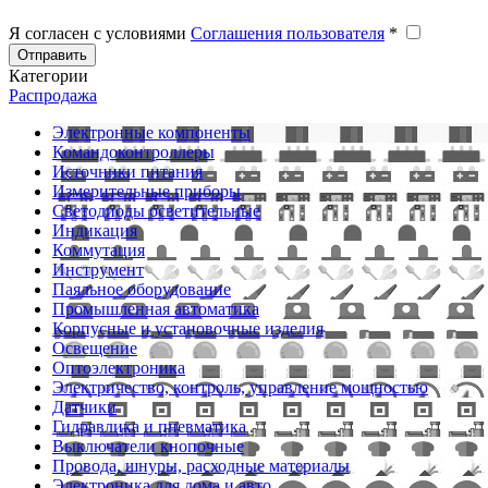
Я согласен с условиями
Соглашения пользователя
*
Отправить
Категории
Распродажа
Электронные компоненты
Командоконтроллеры
Источники питания
Измерительные приборы
Светодиоды осветительные
Индикация
Коммутация
Инструмент
Паяльное оборудование
Промышленная автоматика
Корпусные и установочные изделия
Освещение
Оптоэлектроника
Электричество, контроль, управление мощностью
Датчики
Гидравлика и пневматика
Выключатели кнопочные
Провода, шнуры, расходные материалы
Электроника для дома и авто