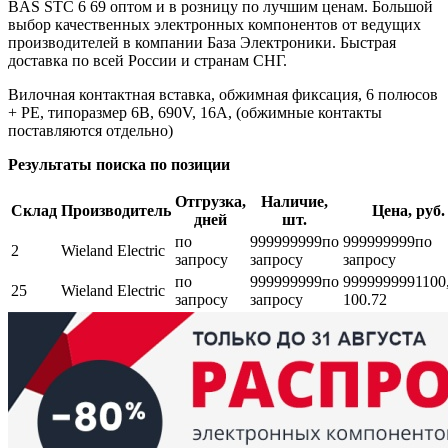
BAS STC 6 69 оптом и в розницу по лучшим ценам. Большой
выбор качественных электронных компонентов от ведущих
производителей в компании База Электроники. Быстрая
доставка по всей России и странам СНГ.
Вилочная контактная вставка, обжимная фиксация, 6 полюсов
+ PE, типоразмер 6B, 690V, 16A, (обжимные контакты
поставляются отдельно)
Результаты поиска по позиции
Отгрузка,
Наличие,
Склад
Производитель
Цена, руб.
дней
шт.
по
999999999
по
999999999
по
2
Wieland Electric
запросу
запросу
запросу
по
999999999
по
999999999
1100
25
Wieland Electric
запросу
запросу
100.72