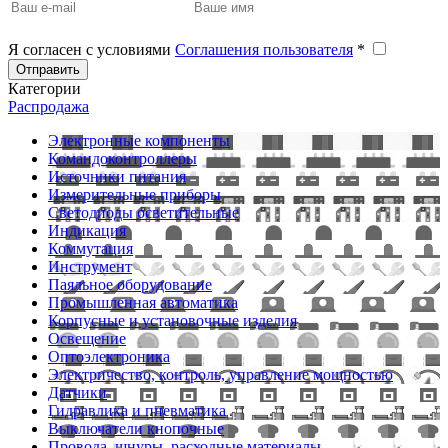
Я согласен с условиями
Соглашения пользователя
*
Отправить
Категории
Распродажа
Электронные компоненты
Командоконтроллеры
Источники питания
Измерительные приборы
Светодиоды осветительные
Индикация
Коммутация
Инструмент
Паяльное оборудование
Промышленная автоматика
Корпусные и установочные изделия
Освещение
Оптоэлектроника
Электричество, контроль, управление мощностью
Датчики
Гидравлика и пневматика
Выключатели кнопочные
Провода, шнуры, расходные материалы