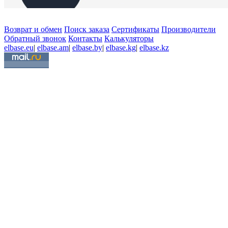
Возврат и обмен
Поиск заказа
Сертификаты
Производители
Обратный звонок
Контакты
Калькуляторы
elbase.eu
|
elbase.am
|
elbase.by
|
elbase.kg
|
elbase.kz