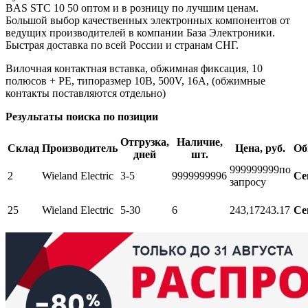
BAS STC 10 50 оптом и в розницу по лучшим ценам.
Большой выбор качественных электронных компонентов от
ведущих производителей в компании База Электроники.
Быстрая доставка по всей России и странам СНГ.
Вилочная контактная вставка, обжимная фиксация, 10
полюсов + PE, типоразмер 10B, 500V, 16A, (обжимные
контакты поставляются отдельно)
Результаты поиска по позиции
Отгрузка,
Наличие,
Склад
Производитель
Цена, руб.
Об
дней
шт.
999999999
по
2
Wieland Electric
3-5
999999999
6
Се
запросу
25
Wieland Electric
5-30
6
243,17
243.17
Се