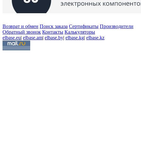
Возврат и обмен
Поиск заказа
Сертификаты
Производители
Обратный звонок
Контакты
Калькуляторы
elbase.eu
|
elbase.am
|
elbase.by
|
elbase.kg
|
elbase.kz