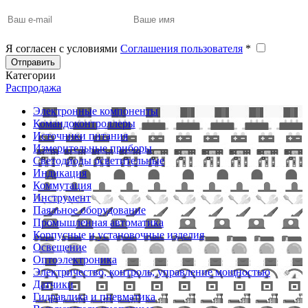
Я согласен с условиями
Соглашения пользователя
*
Отправить
Категории
Распродажа
Электронные компоненты
Командоконтроллеры
Источники питания
Измерительные приборы
Светодиоды осветительные
Индикация
Коммутация
Инструмент
Паяльное оборудование
Промышленная автоматика
Корпусные и установочные изделия
Освещение
Оптоэлектроника
Электричество, контроль, управление мощностью
Датчики
Гидравлика и пневматика