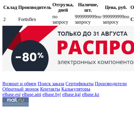
Отгрузка,
Наличие,
Склад
Производитель
Цена, руб.
О
дней
шт.
по
999999999
по
999999999
по
2
Fortisflex
С
запросу
запросу
запросу
Возврат и обмен
Поиск заказа
Сертификаты
Производители
Обратный звонок
Контакты
Калькуляторы
elbase.eu
|
elbase.am
|
elbase.by
|
elbase.kg
|
elbase.kz