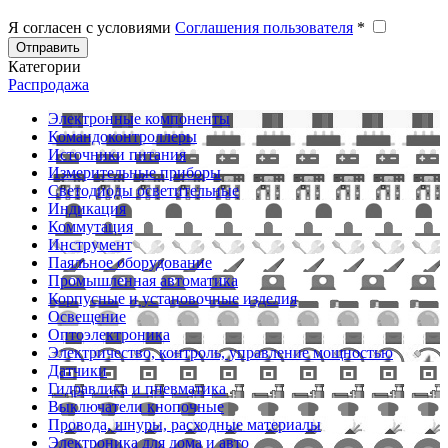
Я согласен с условиями
Соглашения пользователя
*
Отправить
Категории
Распродажа
Электронные компоненты
Командоконтроллеры
Источники питания
Измерительные приборы
Светодиоды осветительные
Индикация
Коммутация
Инструмент
Паяльное оборудование
Промышленная автоматика
Корпусные и установочные изделия
Освещение
Оптоэлектроника
Электричество, контроль, управление мощностью
Датчики
Гидравлика и пневматика
Выключатели кнопочные
Провода, шнуры, расходные материалы
Электроника для дома и авто