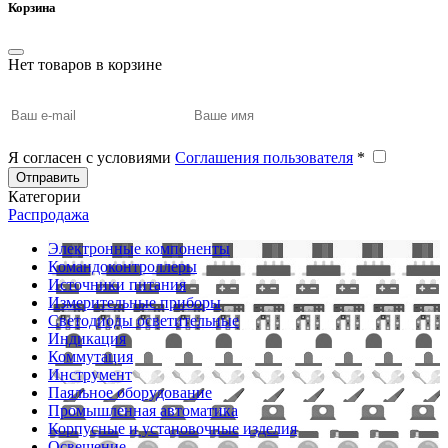
Корзина
Нет товаров в корзине
Я согласен с условиями
Соглашения пользователя
*
Отправить
Категории
Распродажа
Электронные компоненты
Командоконтроллеры
Источники питания
Измерительные приборы
Светодиоды осветительные
Индикация
Коммутация
Инструмент
Паяльное оборудование
Промышленная автоматика
Корпусные и установочные изделия
Освещение