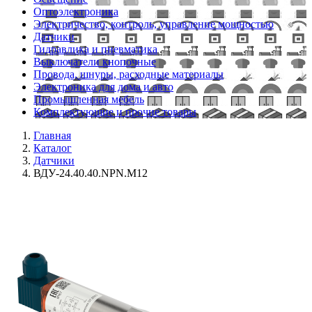
Оптоэлектроника
Электричество, контроль, управление мощностью
Датчики
Гидравлика и пневматика
Выключатели кнопочные
Провода, шнуры, расходные материалы
Электроника для дома и авто
Промышленная мебель
Комплектующие и прочие товары
Главная
Каталог
Датчики
ВДУ-24.40.40.NPN.M12