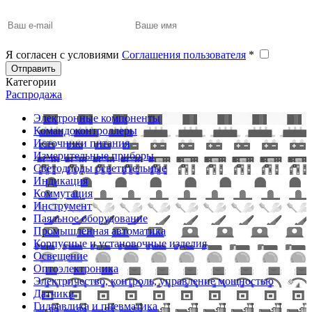
Я согласен с условиями
Соглашения пользователя
*
Отправить
Категории
Распродажа
Электронные компоненты
Командоконтроллеры
Источники питания
Измерительные приборы
Светодиоды осветительные
Индикация
Коммутация
Инструмент
Паяльное оборудование
Промышленная автоматика
Корпусные и установочные изделия
Освещение
Оптоэлектроника
Электричество, контроль, управление мощностью
Датчики
Гидравлика и пневматика