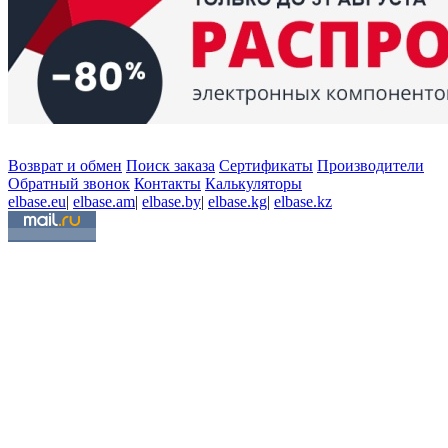
Возврат и обмен
Поиск заказа
Сертификаты
Производители
Обратный звонок
Контакты
Калькуляторы
elbase.eu
|
elbase.am
|
elbase.by
|
elbase.kg
|
elbase.kz