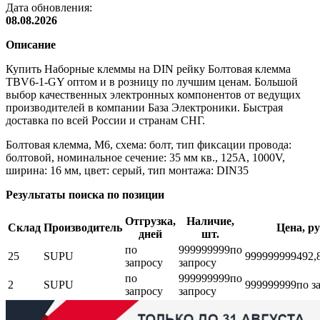
Дата обновления:
08.08.2026
Описание
Купить Наборные клеммы на DIN рейку Болтовая клемма
TBV6-1-GY оптом и в розницу по лучшим ценам. Большой
выбор качественных электронных компонентов от ведущих
производителей в компании База Электроники. Быстрая
доставка по всей России и странам СНГ.
Болтовая клемма, М6, схема: болт, тип фиксации провода:
болтовой, номинальное сечение: 35 мм кв., 125A, 1000V,
ширина: 16 мм, цвет: серый, тип монтажа: DIN35
Результаты поиска по позиции
Отгрузка,
Наличие,
Склад
Производитель
Цена, ру
дней
шт.
по
999999999
по
25
SUPU
999999999
492,
запросу
запросу
по
999999999
по
2
SUPU
999999999
по з
запросу
запросу