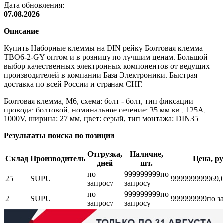
Дата обновления:
07.08.2026
Описание
Купить Наборные клеммы на DIN рейку Болтовая клемма
TBO6-2-GY оптом и в розницу по лучшим ценам. Большой
выбор качественных электронных компонентов от ведущих
производителей в компании База Электроники. Быстрая
доставка по всей России и странам СНГ.
Болтовая клемма, М6, схема: болт - болт, тип фиксации
провода: болтовой, номинальное сечение: 35 мм кв., 125A,
1000V, ширина: 27 мм, цвет: серый, тип монтажа: DIN35
Результаты поиска по позиции
Отгрузка,
Наличие,
Склад
Производитель
Цена, ру
дней
шт.
по
999999999
по
25
SUPU
999999999
969,
запросу
запросу
по
999999999
по
2
SUPU
999999999
по з
запросу
запросу