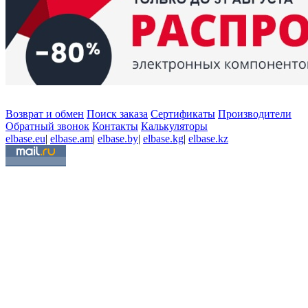
Возврат и обмен
Поиск заказа
Сертификаты
Производители
Обратный звонок
Контакты
Калькуляторы
elbase.eu
|
elbase.am
|
elbase.by
|
elbase.kg
|
elbase.kz