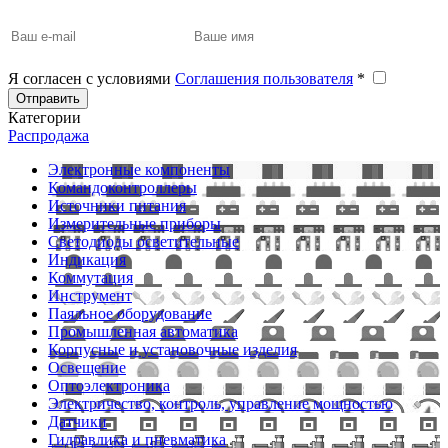
Я согласен с условиями
Соглашения пользователя
*
Отправить
Категории
Распродажа
Электронные компоненты
Командоконтроллеры
Источники питания
Измерительные приборы
Светодиоды осветительные
Индикация
Коммутация
Инструмент
Паяльное оборудование
Промышленная автоматика
Корпусные и установочные изделия
Освещение
Оптоэлектроника
Электричество, контроль, управление мощностью
Датчики
Гидравлика и пневматика