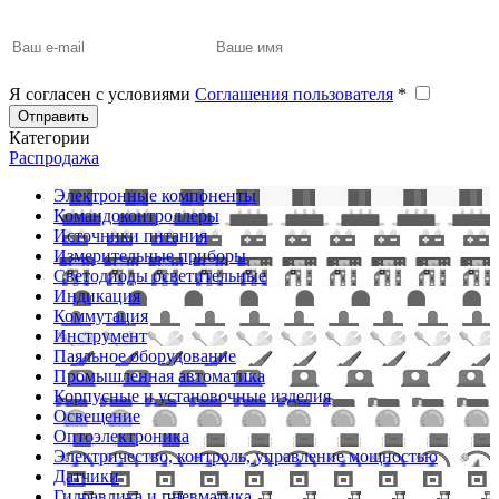
Я согласен с условиями
Соглашения пользователя
*
Отправить
Категории
Распродажа
Электронные компоненты
Командоконтроллеры
Источники питания
Измерительные приборы
Светодиоды осветительные
Индикация
Коммутация
Инструмент
Паяльное оборудование
Промышленная автоматика
Корпусные и установочные изделия
Освещение
Оптоэлектроника
Электричество, контроль, управление мощностью
Датчики
Гидравлика и пневматика