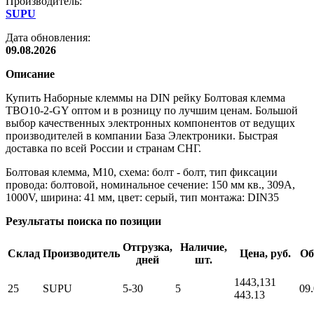
Производитель:
SUPU
Дата обновления:
09.08.2026
Описание
Купить Наборные клеммы на DIN рейку Болтовая клемма
TBO10-2-GY оптом и в розницу по лучшим ценам. Большой
выбор качественных электронных компонентов от ведущих
производителей в компании База Электроники. Быстрая
доставка по всей России и странам СНГ.
Болтовая клемма, М10, схема: болт - болт, тип фиксации
провода: болтовой, номинальное сечение: 150 мм кв., 309A,
1000V, ширина: 41 мм, цвет: серый, тип монтажа: DIN35
Результаты поиска по позиции
Отгрузка,
Наличие,
Склад
Производитель
Цена, руб.
Об
дней
шт.
1443,13
1
25
SUPU
5-30
5
09
443.13