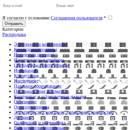
Я согласен с условиями
Соглашения пользователя
*
Отправить
Категории
Распродажа
Электронные компоненты
Командоконтроллеры
Источники питания
Измерительные приборы
Светодиоды осветительные
Индикация
Коммутация
Инструмент
Паяльное оборудование
Промышленная автоматика
Корпусные и установочные изделия
Освещение
Оптоэлектроника
Электричество, контроль, управление мощностью
Датчики
Гидравлика и пневматика
Выключатели кнопочные