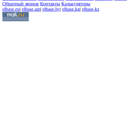
Обратный звонок
Контакты
Калькуляторы
elbase.eu
|
elbase.am
|
elbase.by
|
elbase.kg
|
elbase.kz