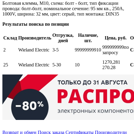
Болтовая клемма, М10, схема: болт - болт, тип фиксации
провода: болт-болт, номинальное сечение: 95 мм кв., 250A,
1000V, ширина: 32 мм, цвет: серый, тип монтажа: DIN35
Результаты поиска по позиции
Отгрузка,
Наличие,
Склад
Производитель
Цена, руб.
О
дней
шт.
999999999
по
2
Wieland Electric
3-5
999999999
10
С
запросу
1270,28
1
25
Wieland Electric
5-30
10
С
270.28
Возврат и обмен
Поиск заказа
Сертификаты
Производители