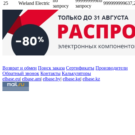
по
999999999
по
25
Wieland Electric
999999999
637,
запросу
запросу
Возврат и обмен
Поиск заказа
Сертификаты
Производители
Обратный звонок
Контакты
Калькуляторы
elbase.eu
|
elbase.am
|
elbase.by
|
elbase.kg
|
elbase.kz