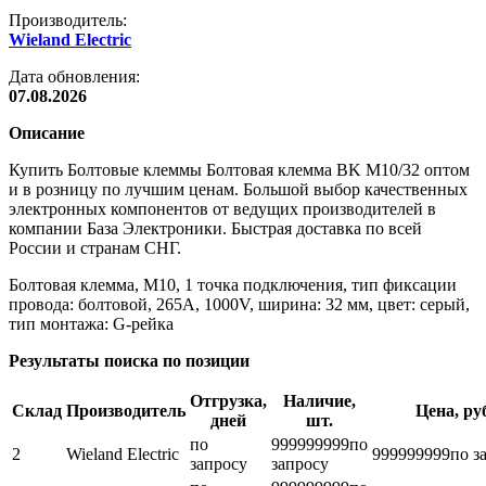
Производитель:
Wieland Electric
Дата обновления:
07.08.2026
Описание
Купить Болтовые клеммы Болтовая клемма BK M10/32 оптом
и в розницу по лучшим ценам. Большой выбор качественных
электронных компонентов от ведущих производителей в
компании База Электроники. Быстрая доставка по всей
России и странам СНГ.
Болтовая клемма, М10, 1 точка подключения, тип фиксации
провода: болтовой, 265A, 1000V, ширина: 32 мм, цвет: серый,
тип монтажа: G-рейка
Результаты поиска по позиции
Отгрузка,
Наличие,
Склад
Производитель
Цена, ру
дней
шт.
по
999999999
по
2
Wieland Electric
999999999
по з
запросу
запросу