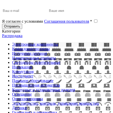
Я согласен с условиями
Соглашения пользователя
*
Отправить
Категории
Распродажа
Электронные компоненты
Командоконтроллеры
Источники питания
Измерительные приборы
Светодиоды осветительные
Индикация
Коммутация
Инструмент
Паяльное оборудование
Промышленная автоматика
Корпусные и установочные изделия
Освещение
Оптоэлектроника
Электричество, контроль, управление мощностью
Датчики
Гидравлика и пневматика