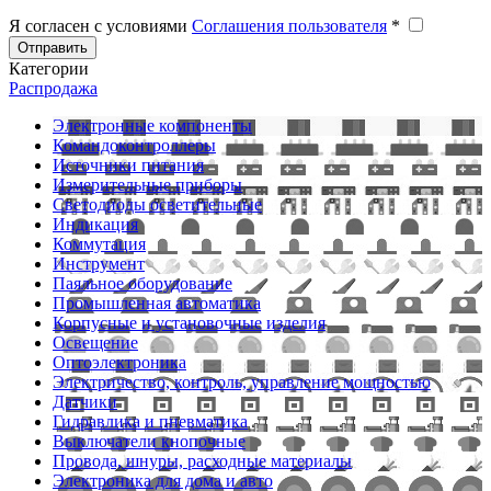
Я согласен с условиями
Соглашения пользователя
*
Отправить
Категории
Распродажа
Электронные компоненты
Командоконтроллеры
Источники питания
Измерительные приборы
Светодиоды осветительные
Индикация
Коммутация
Инструмент
Паяльное оборудование
Промышленная автоматика
Корпусные и установочные изделия
Освещение
Оптоэлектроника
Электричество, контроль, управление мощностью
Датчики
Гидравлика и пневматика
Выключатели кнопочные
Провода, шнуры, расходные материалы
Электроника для дома и авто