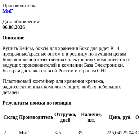
Производитель:
МиГ
Дата обновления:
06.08.2026
Описание
Купить Кейсы, боксы для хранения Бокс для р/дет К- 4
прозрачные/красные оптом и в розницу по лучшим ценам.
Большой выбор качественных электронных компонентов от
ведущих производителей в компании База Электроники.
Быстрая доставка по всей России и странам СНГ.
Пластиковый контейнер для хранения крепежа,
радиоэлектронных комплектующих, любых небольших
деталей
Результаты поиска по позиции
Отгрузка,
Наличие,
Склад
Производитель
Цена, руб.
О
дней
шт.
2
МиГ
3-5
35
225,04
225.04
С