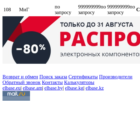
по
999999999
по
999999999
по
108
МиГ
С
запросу
запросу
запросу
Возврат и обмен
Поиск заказа
Сертификаты
Производители
Обратный звонок
Контакты
Калькуляторы
elbase.eu
|
elbase.am
|
elbase.by
|
elbase.kg
|
elbase.kz