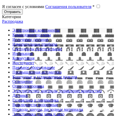
Я согласен с условиями
Соглашения пользователя
*
Отправить
Категории
Распродажа
Электронные компоненты
Командоконтроллеры
Источники питания
Измерительные приборы
Светодиоды осветительные
Индикация
Коммутация
Инструмент
Паяльное оборудование
Промышленная автоматика
Корпусные и установочные изделия
Освещение
Оптоэлектроника
Электричество, контроль, управление мощностью
Датчики
Гидравлика и пневматика
Выключатели кнопочные
Провода, шнуры, расходные материалы
Электроника для дома и авто