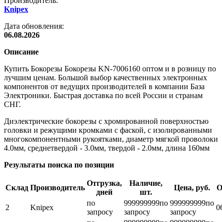
Производитель:
Knipex
Дата обновления:
06.08.2026
Описание
Купить Бокорезы Бокорезы KN-7006160 оптом и в розницу по
лучшим ценам. Большой выбор качественных электронных
компонентов от ведущих производителей в компании База
Электроники. Быстрая доставка по всей России и странам
СНГ.
Диэлектрические бокорезы с хромированной поверхностью
головки и режущими кромками с фаской, с изолированными
многокомпонентными рукоятками, диаметр мягкой проволоки
4.0мм, среднетвердой - 3.0мм, твердой - 2.0мм, длина 160мм
Результаты поиска по позиции
Отгрузка,
Наличие,
Склад
Производитель
Цена, руб.
О
дней
шт.
по
999999999
по
999999999
по
2
Knipex
0
запросу
запросу
запросу