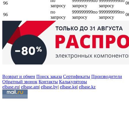
по
999999999
по
999999999
по
96
0
запросу
запросу
запросу
по
999999999
по
999999999
по
96
0
запросу
запросу
запросу
Возврат и обмен
Поиск заказа
Сертификаты
Производители
Обратный звонок
Контакты
Калькуляторы
elbase.eu
|
elbase.am
|
elbase.by
|
elbase.kg
|
elbase.kz