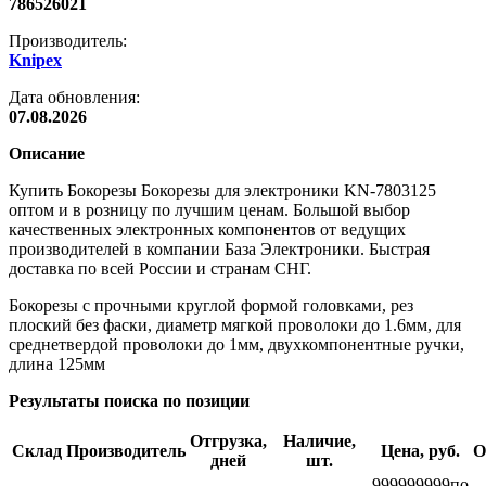
786526021
Производитель:
Knipex
Дата обновления:
07.08.2026
Описание
Купить Бокорезы Бокорезы для электроники KN-7803125
оптом и в розницу по лучшим ценам. Большой выбор
качественных электронных компонентов от ведущих
производителей в компании База Электроники. Быстрая
доставка по всей России и странам СНГ.
Бокорезы с прочными круглой формой головками, рез
плоский без фаски, диаметр мягкой проволоки до 1.6мм, для
среднетвердой проволоки до 1мм, двухкомпонентные ручки,
длина 125мм
Результаты поиска по позиции
Отгрузка,
Наличие,
Склад
Производитель
Цена, руб.
О
дней
шт.
999999999
по