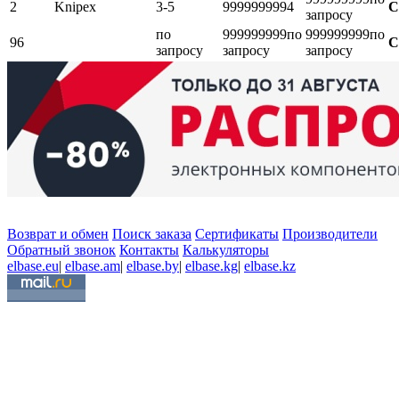
2
Knipex
3-5
999999999
4
С
запросу
по
999999999
по
999999999
по
96
С
запросу
запросу
запросу
Возврат и обмен
Поиск заказа
Сертификаты
Производители
Обратный звонок
Контакты
Калькуляторы
elbase.eu
|
elbase.am
|
elbase.by
|
elbase.kg
|
elbase.kz