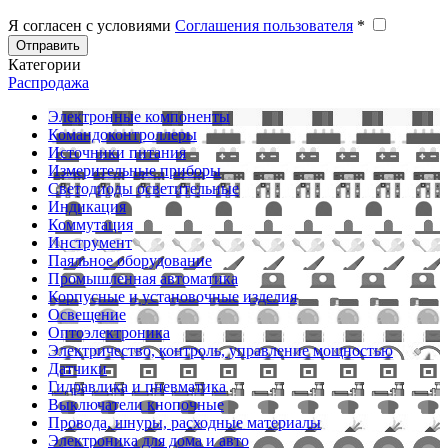
Я согласен с условиями
Соглашения пользователя
*
Отправить
Категории
Распродажа
Электронные компоненты
Командоконтроллеры
Источники питания
Измерительные приборы
Светодиоды осветительные
Индикация
Коммутация
Инструмент
Паяльное оборудование
Промышленная автоматика
Корпусные и установочные изделия
Освещение
Оптоэлектроника
Электричество, контроль, управление мощностью
Датчики
Гидравлика и пневматика
Выключатели кнопочные
Провода, шнуры, расходные материалы
Электроника для дома и авто