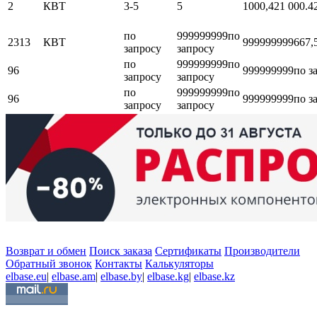
2
КВТ
3-5
5
1000,42
1 000.4
по
999999999
по
2313
КВТ
999999999
667,
запросу
запросу
по
999999999
по
96
999999999
по з
запросу
запросу
по
999999999
по
96
999999999
по з
запросу
запросу
Возврат и обмен
Поиск заказа
Сертификаты
Производители
Обратный звонок
Контакты
Калькуляторы
elbase.eu
|
elbase.am
|
elbase.by
|
elbase.kg
|
elbase.kz