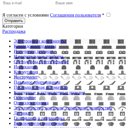
Я согласен с условиями
Соглашения пользователя
*
Отправить
Категории
Распродажа
Электронные компоненты
Командоконтроллеры
Источники питания
Измерительные приборы
Светодиоды осветительные
Индикация
Коммутация
Инструмент
Паяльное оборудование
Промышленная автоматика
Корпусные и установочные изделия
Освещение
Оптоэлектроника
Электричество, контроль, управление мощностью
Датчики
Гидравлика и пневматика
Выключатели кнопочные