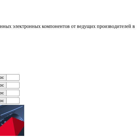
енных электронных компонентов от ведущих производителей в
ос
ос
ос
ос