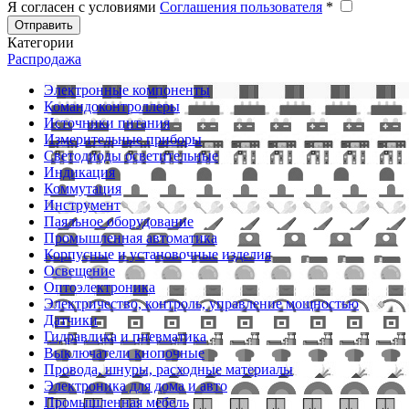
Я согласен с условиями
Соглашения пользователя
*
Отправить
Категории
Распродажа
Электронные компоненты
Командоконтроллеры
Источники питания
Измерительные приборы
Светодиоды осветительные
Индикация
Коммутация
Инструмент
Паяльное оборудование
Промышленная автоматика
Корпусные и установочные изделия
Освещение
Оптоэлектроника
Электричество, контроль, управление мощностью
Датчики
Гидравлика и пневматика
Выключатели кнопочные
Провода, шнуры, расходные материалы
Электроника для дома и авто
Промышленная мебель