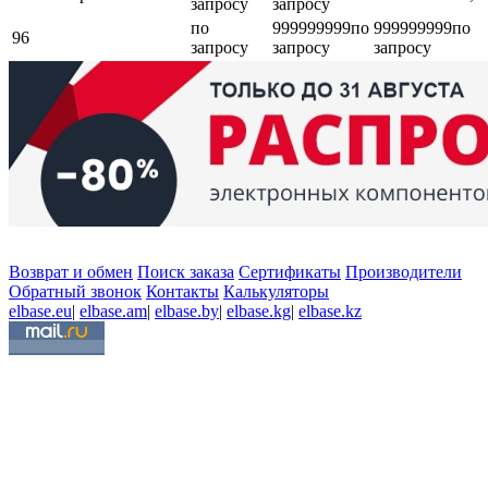
запросу
запросу
по
999999999
по
999999999
по
96
запросу
запросу
запросу
Возврат и обмен
Поиск заказа
Сертификаты
Производители
Обратный звонок
Контакты
Калькуляторы
elbase.eu
|
elbase.am
|
elbase.by
|
elbase.kg
|
elbase.kz