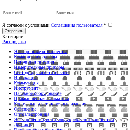
Я согласен с условиями
Соглашения пользователя
*
Отправить
Категории
Распродажа
Электронные компоненты
Командоконтроллеры
Источники питания
Измерительные приборы
Светодиоды осветительные
Индикация
Коммутация
Инструмент
Паяльное оборудование
Промышленная автоматика
Корпусные и установочные изделия
Освещение
Оптоэлектроника
Электричество, контроль, управление мощностью
Датчики
Гидравлика и пневматика