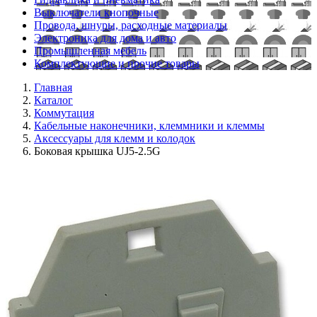
Выключатели кнопочные
Провода, шнуры, расходные материалы
Электроника для дома и авто
Промышленная мебель
Комплектующие и прочие товары
Главная
Каталог
Коммутация
Кабельные наконечники, клеммники и клеммы
Аксессуары для клемм и колодок
Боковая крышка UJ5-2.5G