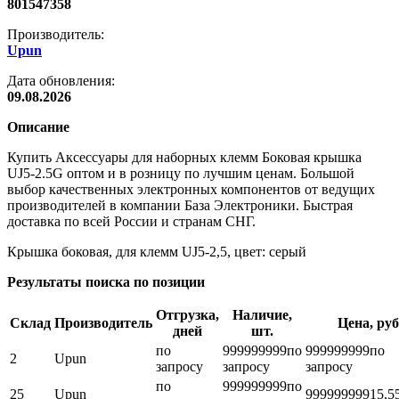
801547358
Производитель:
Upun
Дата обновления:
09.08.2026
Описание
Купить Аксессуары для наборных клемм Боковая крышка
UJ5-2.5G оптом и в розницу по лучшим ценам. Большой
выбор качественных электронных компонентов от ведущих
производителей в компании База Электроники. Быстрая
доставка по всей России и странам СНГ.
Крышка боковая, для клемм UJ5-2,5, цвет: серый
Результаты поиска по позиции
Отгрузка,
Наличие,
Склад
Производитель
Цена, руб
дней
шт.
по
999999999
по
999999999
по
2
Upun
запросу
запросу
запросу
по
999999999
по
25
Upun
999999999
15,5