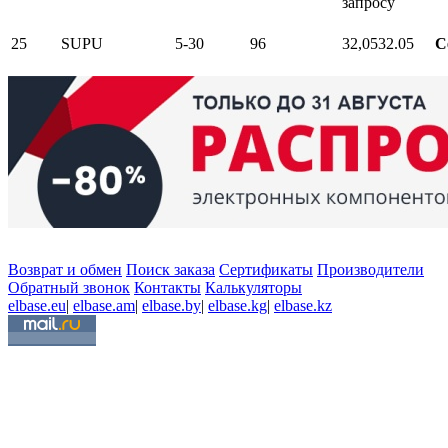
запросу
25
SUPU
5-30
96
32,05
32.05
С
Возврат и обмен
Поиск заказа
Сертификаты
Производители
Обратный звонок
Контакты
Калькуляторы
elbase.eu
|
elbase.am
|
elbase.by
|
elbase.kg
|
elbase.kz