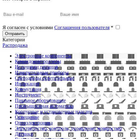
Я согласен с условиями
Соглашения пользователя
*
Отправить
Категории
Распродажа
Электронные компоненты
Командоконтроллеры
Источники питания
Измерительные приборы
Светодиоды осветительные
Индикация
Коммутация
Инструмент
Паяльное оборудование
Промышленная автоматика
Корпусные и установочные изделия
Освещение
Оптоэлектроника
Электричество, контроль, управление мощностью
Датчики