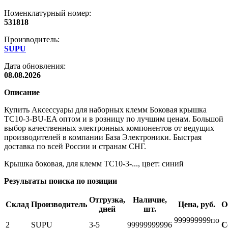
Номенклатурный номер:
531818
Производитель:
SUPU
Дата обновления:
08.08.2026
Описание
Купить Аксессуары для наборных клемм Боковая крышка
TC10-3-BU-EA оптом и в розницу по лучшим ценам. Большой
выбор качественных электронных компонентов от ведущих
производителей в компании База Электроники. Быстрая
доставка по всей России и странам СНГ.
Крышка боковая, для клемм TC10-3-..., цвет: синий
Результаты поиска по позиции
Отгрузка,
Наличие,
Склад
Производитель
Цена, руб.
О
дней
шт.
999999999
по
2
SUPU
3-5
999999999
96
С