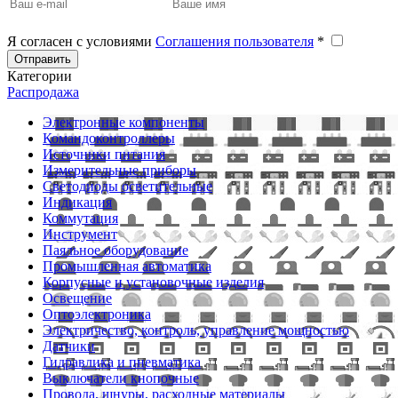
Я согласен с условиями
Соглашения пользователя
*
Отправить
Категории
Распродажа
Электронные компоненты
Командоконтроллеры
Источники питания
Измерительные приборы
Светодиоды осветительные
Индикация
Коммутация
Инструмент
Паяльное оборудование
Промышленная автоматика
Корпусные и установочные изделия
Освещение
Оптоэлектроника
Электричество, контроль, управление мощностью
Датчики
Гидравлика и пневматика
Выключатели кнопочные
Провода, шнуры, расходные материалы