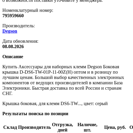
о возможности поставки уточняйте у менеджера.
Номенклатурный номер:
795959660
Производитель:
Degson
Дата обновления:
08.08.2026
Описание
Купить Аксессуары для наборных клемм Degson Боковая
крышка D-DS6-TW-01P-11-00Z(H) оптом и в розницу по
лучшим ценам. Большой выбор качественных электронных
компонентов от ведущих производителей в компании База
Электроники. Быстрая доставка по всей России и странам
СНГ.
Крышка боковая, для клемм DS6-TW..., цвет: серый
Результаты поиска по позиции
Отгрузка,
Наличие,
Склад
Производитель
Цена, руб.
О
дней
шт.