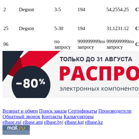
2
Degson
3-5
194
54,25
54.25
С
25
Degson
5-30
194
31,12
31.12
С
по
999999999
по
999999999
по
96
С
запросу
запросу
запросу
Возврат и обмен
Поиск заказа
Сертификаты
Производители
Обратный звонок
Контакты
Калькуляторы
elbase.eu
|
elbase.am
|
elbase.by
|
elbase.kg
|
elbase.kz