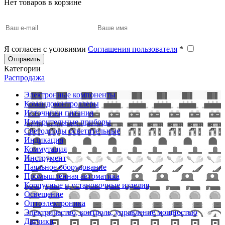
Нет товаров в корзине
Я согласен с условиями
Соглашения пользователя
*
Отправить
Категории
Распродажа
Электронные компоненты
Командоконтроллеры
Источники питания
Измерительные приборы
Светодиоды осветительные
Индикация
Коммутация
Инструмент
Паяльное оборудование
Промышленная автоматика
Корпусные и установочные изделия
Освещение
Оптоэлектроника
Электричество, контроль, управление мощностью
Датчики