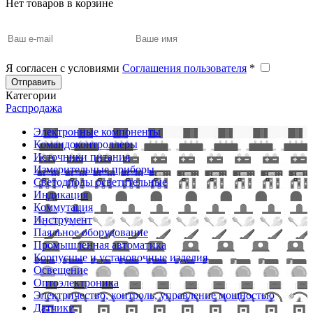
Нет товаров в корзине
Я согласен с условиями
Соглашения пользователя
*
Отправить
Категории
Распродажа
Электронные компоненты
Командоконтроллеры
Источники питания
Измерительные приборы
Светодиоды осветительные
Индикация
Коммутация
Инструмент
Паяльное оборудование
Промышленная автоматика
Корпусные и установочные изделия
Освещение
Оптоэлектроника
Электричество, контроль, управление мощностью
Датчики