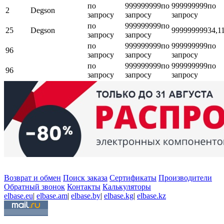
по
999999999
по
999999999
по
2
Degson
запросу
запросу
запросу
по
999999999
по
25
Degson
999999999
34,1
запросу
запросу
по
999999999
по
999999999
по
96
запросу
запросу
запросу
по
999999999
по
999999999
по
96
запросу
запросу
запросу
Возврат и обмен
Поиск заказа
Сертификаты
Производители
Обратный звонок
Контакты
Калькуляторы
elbase.eu
|
elbase.am
|
elbase.by
|
elbase.kg
|
elbase.kz