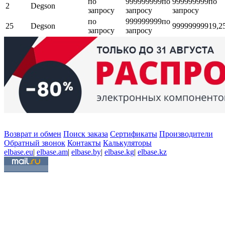
по
999999999
по
999999999
по
2
Degson
запросу
запросу
запросу
по
999999999
по
25
Degson
999999999
19,2
запросу
запросу
Возврат и обмен
Поиск заказа
Сертификаты
Производители
Обратный звонок
Контакты
Калькуляторы
elbase.eu
|
elbase.am
|
elbase.by
|
elbase.kg
|
elbase.kz