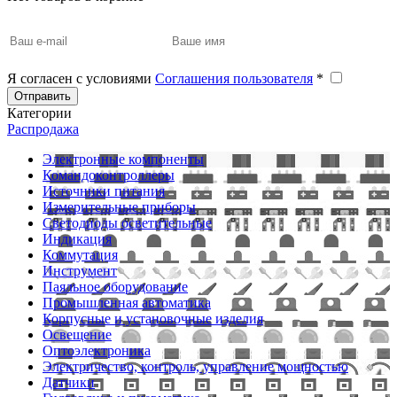
Я согласен с условиями
Соглашения пользователя
*
Отправить
Категории
Распродажа
Электронные компоненты
Командоконтроллеры
Источники питания
Измерительные приборы
Светодиоды осветительные
Индикация
Коммутация
Инструмент
Паяльное оборудование
Промышленная автоматика
Корпусные и установочные изделия
Освещение
Оптоэлектроника
Электричество, контроль, управление мощностью
Датчики