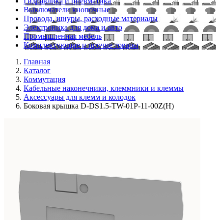
Гидравлика и пневматика
Выключатели кнопочные
Провода, шнуры, расходные материалы
Электроника для дома и авто
Промышленная мебель
Комплектующие и прочие товары
Главная
Каталог
Коммутация
Кабельные наконечники, клеммники и клеммы
Аксессуары для клемм и колодок
Боковая крышка D-DS1.5-TW-01P-11-00Z(H)