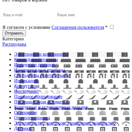
Я согласен с условиями
Соглашения пользователя
*
Отправить
Категории
Распродажа
Электронные компоненты
Командоконтроллеры
Источники питания
Измерительные приборы
Светодиоды осветительные
Индикация
Коммутация
Инструмент
Паяльное оборудование
Промышленная автоматика
Корпусные и установочные изделия
Освещение
Оптоэлектроника
Электричество, контроль, управление мощностью
Датчики