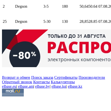
2
Degson
3-5
180
50,64
50.64
07.08.2
25
Degson
5-30
130
28,85
28.85
07.08.2
Возврат и обмен
Поиск заказа
Сертификаты
Производители
Обратный звонок
Контакты
Калькуляторы
elbase.eu
|
elbase.am
|
elbase.by
|
elbase.kg
|
elbase.kz