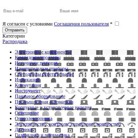
Я согласен с условиями
Соглашения пользователя
*
Отправить
Категории
Распродажа
Электронные компоненты
Командоконтроллеры
Источники питания
Измерительные приборы
Светодиоды осветительные
Индикация
Коммутация
Инструмент
Паяльное оборудование
Промышленная автоматика
Корпусные и установочные изделия
Освещение
Оптоэлектроника
Электричество, контроль, управление мощностью
Датчики
Гидравлика и пневматика