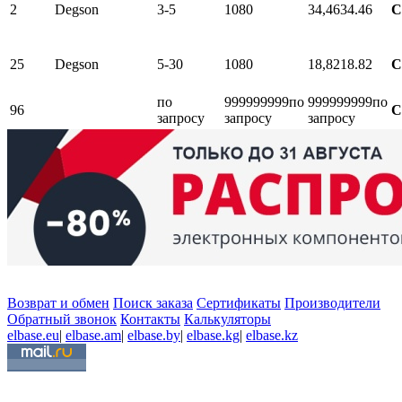
2
Degson
3-5
1080
34,46
34.46
С
25
Degson
5-30
1080
18,82
18.82
С
по
999999999
по
999999999
по
96
С
запросу
запросу
запросу
Возврат и обмен
Поиск заказа
Сертификаты
Производители
Обратный звонок
Контакты
Калькуляторы
elbase.eu
|
elbase.am
|
elbase.by
|
elbase.kg
|
elbase.kz