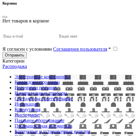
Корзина
Нет товаров в корзине
Я согласен с условиями
Соглашения пользователя
*
Отправить
Категории
Распродажа
Электронные компоненты
Командоконтроллеры
Источники питания
Измерительные приборы
Светодиоды осветительные
Индикация
Коммутация
Инструмент
Паяльное оборудование
Промышленная автоматика
Корпусные и установочные изделия