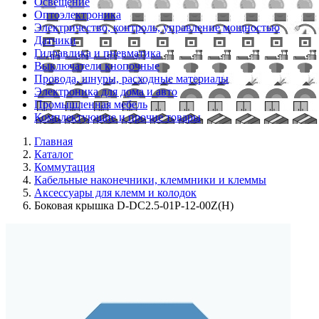
Освещение
Оптоэлектроника
Электричество, контроль, управление мощностью
Датчики
Гидравлика и пневматика
Выключатели кнопочные
Провода, шнуры, расходные материалы
Электроника для дома и авто
Промышленная мебель
Комплектующие и прочие товары
Главная
Каталог
Коммутация
Кабельные наконечники, клеммники и клеммы
Аксессуары для клемм и колодок
Боковая крышка D-DC2.5-01P-12-00Z(H)