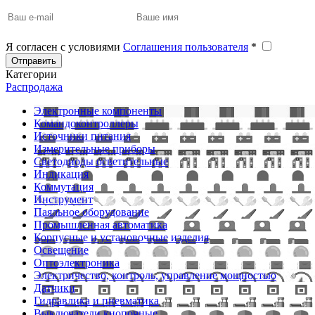
Я согласен с условиями
Соглашения пользователя
*
Отправить
Категории
Распродажа
Электронные компоненты
Командоконтроллеры
Источники питания
Измерительные приборы
Светодиоды осветительные
Индикация
Коммутация
Инструмент
Паяльное оборудование
Промышленная автоматика
Корпусные и установочные изделия
Освещение
Оптоэлектроника
Электричество, контроль, управление мощностью
Датчики
Гидравлика и пневматика
Выключатели кнопочные