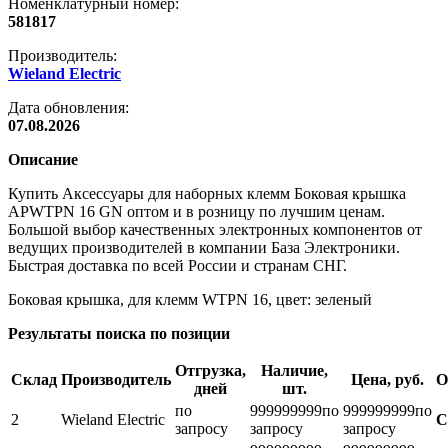
Номенклатурный номер:
581817
Производитель:
Wieland Electric
Дата обновления:
07.08.2026
Описание
Купить Аксессуары для наборных клемм Боковая крышка
APWTPN 16 GN оптом и в розницу по лучшим ценам.
Большой выбор качественных электронных компонентов от
ведущих производителей в компании База Электроники.
Быстрая доставка по всей России и странам СНГ.
Боковая крышка, для клемм WTPN 16, цвет: зеленый
Результаты поиска по позиции
Отгрузка,
Наличие,
Склад
Производитель
Цена, руб.
О
дней
шт.
по
999999999
по
999999999
по
2
Wieland Electric
С
запросу
запросу
запросу