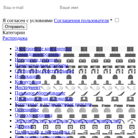
Я согласен с условиями
Соглашения пользователя
*
Отправить
Категории
Распродажа
Электронные компоненты
Командоконтроллеры
Источники питания
Измерительные приборы
Светодиоды осветительные
Индикация
Коммутация
Инструмент
Паяльное оборудование
Промышленная автоматика
Корпусные и установочные изделия
Освещение
Оптоэлектроника
Электричество, контроль, управление мощностью
Датчики
Гидравлика и пневматика
Выключатели кнопочные