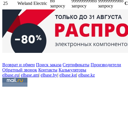
по
999999999
по
999999999
по
25
Wieland Electric
С
запросу
запросу
запросу
Возврат и обмен
Поиск заказа
Сертификаты
Производители
Обратный звонок
Контакты
Калькуляторы
elbase.eu
|
elbase.am
|
elbase.by
|
elbase.kg
|
elbase.kz