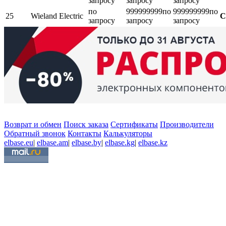
запросу
запросу
запросу
по
999999999
по
999999999
по
25
Wieland Electric
С
запросу
запросу
запросу
Возврат и обмен
Поиск заказа
Сертификаты
Производители
Обратный звонок
Контакты
Калькуляторы
elbase.eu
|
elbase.am
|
elbase.by
|
elbase.kg
|
elbase.kz