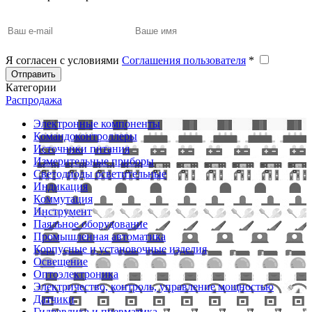
Я согласен с условиями
Соглашения пользователя
*
Отправить
Категории
Распродажа
Электронные компоненты
Командоконтроллеры
Источники питания
Измерительные приборы
Светодиоды осветительные
Индикация
Коммутация
Инструмент
Паяльное оборудование
Промышленная автоматика
Корпусные и установочные изделия
Освещение
Оптоэлектроника
Электричество, контроль, управление мощностью
Датчики
Гидравлика и пневматика