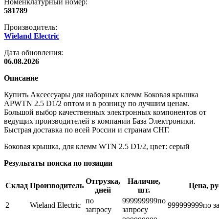
Номенклатурный номер:
581789
Производитель:
Wieland Electric
Дата обновления:
06.08.2026
Описание
Купить Аксессуары для наборных клемм Боковая крышка
APWTN 2.5 D1/2 оптом и в розницу по лучшим ценам.
Большой выбор качественных электронных компонентов от
ведущих производителей в компании База Электроники.
Быстрая доставка по всей России и странам СНГ.
Боковая крышка, для клемм WTN 2.5 D1/2, цвет: серый
Результаты поиска по позиции
Отгрузка,
Наличие,
Склад
Производитель
Цена, ру
дней
шт.
по
999999999
по
2
Wieland Electric
999999999
по з
запросу
запросу