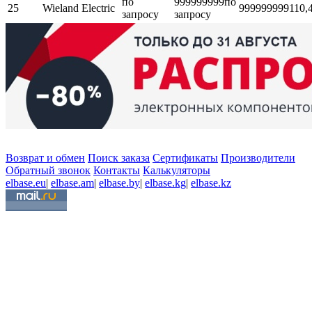
по
999999999
по
25
Wieland Electric
999999999
110,
запросу
запросу
Возврат и обмен
Поиск заказа
Сертификаты
Производители
Обратный звонок
Контакты
Калькуляторы
elbase.eu
|
elbase.am
|
elbase.by
|
elbase.kg
|
elbase.kz