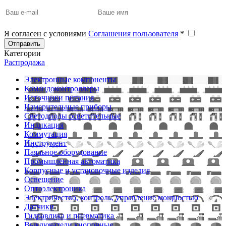
Я согласен с условиями
Соглашения пользователя
*
Отправить
Категории
Распродажа
Электронные компоненты
Командоконтроллеры
Источники питания
Измерительные приборы
Светодиоды осветительные
Индикация
Коммутация
Инструмент
Паяльное оборудование
Промышленная автоматика
Корпусные и установочные изделия
Освещение
Оптоэлектроника
Электричество, контроль, управление мощностью
Датчики
Гидравлика и пневматика
Выключатели кнопочные