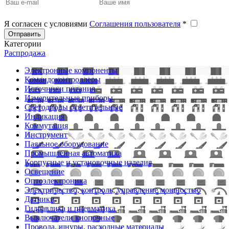
Я согласен с условиями
Соглашения пользователя
*
Отправить
Категории
Распродажа
Электронные компоненты
Командоконтроллеры
Источники питания
Измерительные приборы
Светодиоды осветительные
Индикация
Коммутация
Инструмент
Паяльное оборудование
Промышленная автоматика
Корпусные и установочные изделия
Освещение
Оптоэлектроника
Электричество, контроль, управление мощностью
Датчики
Гидравлика и пневматика
Выключатели кнопочные
Провода, шнуры, расходные материалы