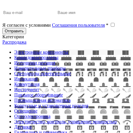
Я согласен с условиями
Соглашения пользователя
*
Отправить
Категории
Распродажа
Электронные компоненты
Командоконтроллеры
Источники питания
Измерительные приборы
Светодиоды осветительные
Индикация
Коммутация
Инструмент
Паяльное оборудование
Промышленная автоматика
Корпусные и установочные изделия
Освещение
Оптоэлектроника
Электричество, контроль, управление мощностью
Датчики
Гидравлика и пневматика