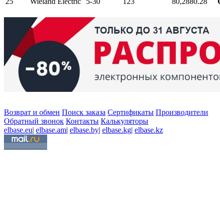
25
Wieland Electric
5-30
123
80,28
80.28
Возврат и обмен
Поиск заказа
Сертификаты
Производители
Обратный звонок
Контакты
Калькуляторы
elbase.eu
|
elbase.am
|
elbase.by
|
elbase.kg
|
elbase.kz