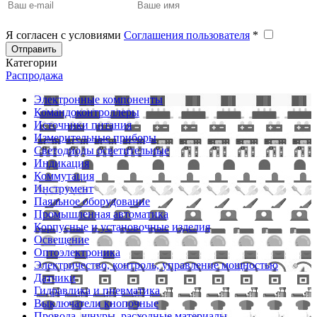
Я согласен с условиями
Соглашения пользователя
*
Отправить
Категории
Распродажа
Электронные компоненты
Командоконтроллеры
Источники питания
Измерительные приборы
Светодиоды осветительные
Индикация
Коммутация
Инструмент
Паяльное оборудование
Промышленная автоматика
Корпусные и установочные изделия
Освещение
Оптоэлектроника
Электричество, контроль, управление мощностью
Датчики
Гидравлика и пневматика
Выключатели кнопочные
Провода, шнуры, расходные материалы