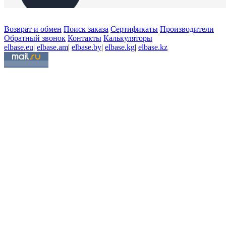
Возврат и обмен
Поиск заказа
Сертификаты
Производители
Обратный звонок
Контакты
Калькуляторы
elbase.eu
|
elbase.am
|
elbase.by
|
elbase.kg
|
elbase.kz