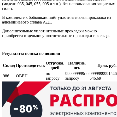
(модели 035, 045, 055, 095 и т.п.), без использования защитных
гильз.
В комплекте к бобышкам идёт уплотнительная прокладка из
алюминиевого сплава АД1.
Дополнительные уплотнительные прокладки можно
приобрести отдельно: уплотнительные прокладки и кольца.
Результаты поиска по позиции
Отгрузка,
Наличие,
Склад
Производитель
Цена, руб.
дней
шт.
по
999999999
по
999999999
1546
986
ОВЕН
запросу
запросу
546.69