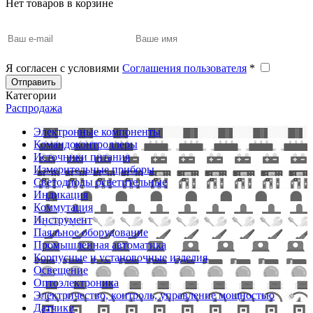
Нет товаров в корзине
Я согласен с условиями
Соглашения пользователя
*
Отправить
Категории
Распродажа
Электронные компоненты
Командоконтроллеры
Источники питания
Измерительные приборы
Светодиоды осветительные
Индикация
Коммутация
Инструмент
Паяльное оборудование
Промышленная автоматика
Корпусные и установочные изделия
Освещение
Оптоэлектроника
Электричество, контроль, управление мощностью
Датчики