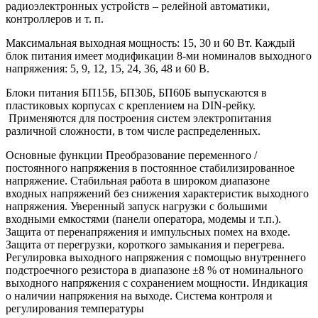
радиоэлектронных устройств – релейной автоматики,
контроллеров и т. п.
Максимальная выходная мощность: 15, 30 и 60 Вт. Каждый
блок питания имеет модификации 8-ми номиналов выходного
напряжения: 5, 9, 12, 15, 24, 36, 48 и 60 В.
Блоки питания БП15Б, БП30Б, БП60Б выпускаются в
пластиковых корпусах с креплением на DIN-рейку.
Применяются для построения систем электропитания
различной сложности, в том числе распределенных.
Основные функции Преобразование переменного /
постоянного напряжения в постоянное стабилизированное
напряжение. Стабильная работа в широком диапазоне
входных напряжений без снижения характеристик выходного
напряжения. Уверенный запуск нагрузки с большими
входными емкостями (панели оператора, модемы и т.п.).
Защита от перенапряжения и импульсных помех на входе.
Защита от перегрузки, короткого замыкания и перегрева.
Регулировка выходного напряжения с помощью внутреннего
подстроечного резистора в диапазоне ±8 % от номинального
выходного напряжения с сохранением мощности. Индикация
о наличии напряжения на выходе. Система контроля и
регулирования температуры