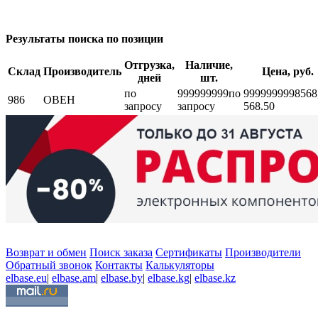
Результаты поиска по позиции
Отгрузка,
Наличие,
Склад
Производитель
Цена, руб.
дней
шт.
по
999999999
по
999999999
8568
986
ОВЕН
запросу
запросу
568.50
Возврат и обмен
Поиск заказа
Сертификаты
Производители
Обратный звонок
Контакты
Калькуляторы
elbase.eu
|
elbase.am
|
elbase.by
|
elbase.kg
|
elbase.kz