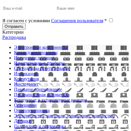
Я согласен с условиями
Соглашения пользователя
*
Отправить
Категории
Распродажа
Электронные компоненты
Командоконтроллеры
Источники питания
Измерительные приборы
Светодиоды осветительные
Индикация
Коммутация
Инструмент
Паяльное оборудование
Промышленная автоматика
Корпусные и установочные изделия
Освещение
Оптоэлектроника
Электричество, контроль, управление мощностью
Датчики
Гидравлика и пневматика