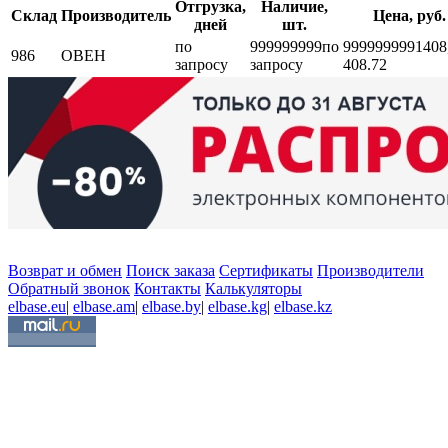
Отгрузка,
Наличие,
Склад
Производитель
Цена, руб.
дней
шт.
по
999999999
по
999999999
1408
986
ОВЕН
запросу
запросу
408.72
Возврат и обмен
Поиск заказа
Сертификаты
Производители
Обратный звонок
Контакты
Калькуляторы
elbase.eu
|
elbase.am
|
elbase.by
|
elbase.kg
|
elbase.kz