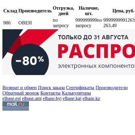
Отгрузка,
Наличие,
Склад
Производитель
Цена, руб.
дней
шт.
по
999999999
по
999999999
1263
986
ОВЕН
запросу
запросу
263.49
Возврат и обмен
Поиск заказа
Сертификаты
Производители
Обратный звонок
Контакты
Калькуляторы
elbase.eu
|
elbase.am
|
elbase.by
|
elbase.kg
|
elbase.kz