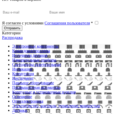
Я согласен с условиями
Соглашения пользователя
*
Отправить
Категории
Распродажа
Электронные компоненты
Командоконтроллеры
Источники питания
Измерительные приборы
Светодиоды осветительные
Индикация
Коммутация
Инструмент
Паяльное оборудование
Промышленная автоматика
Корпусные и установочные изделия
Освещение
Оптоэлектроника
Электричество, контроль, управление мощностью
Датчики