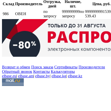
Отгрузка,
Наличие,
Склад
Производитель
Цена, руб.
дней
шт.
по
999999999
по
999999999
1539
986
ОВЕН
запросу
запросу
539.43
Возврат и обмен
Поиск заказа
Сертификаты
Производители
Обратный звонок
Контакты
Калькуляторы
elbase.eu
|
elbase.am
|
elbase.by
|
elbase.kg
|
elbase.kz