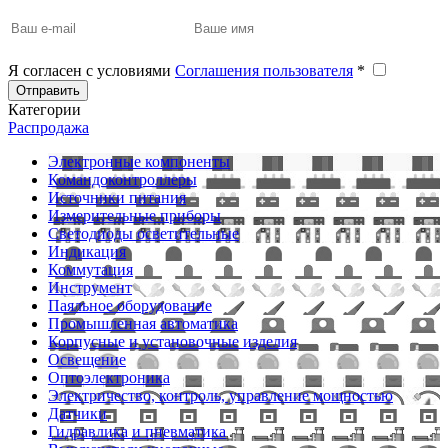
Я согласен с условиями
Соглашения пользователя
*
Отправить
Категории
Распродажа
Электронные компоненты
Командоконтроллеры
Источники питания
Измерительные приборы
Светодиоды осветительные
Индикация
Коммутация
Инструмент
Паяльное оборудование
Промышленная автоматика
Корпусные и установочные изделия
Освещение
Оптоэлектроника
Электричество, контроль, управление мощностью
Датчики
Гидравлика и пневматика